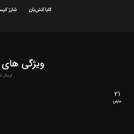
کایا آتش‌بان
شارژ کپس
ویژگی های آ
ارسال 
21
مارس