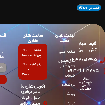
لینک های
ساعت های
قدر
مفید
کاری
(ایمن مهار
آتش سابق)
شنبه تا
۰۹:۰۰
صفحه اصلی
عض
چهارشنبه
- ۱۹:۰۰
اطل
۰۲۱۹۲۰۰۱۳۹۵
شارژ کپسول
پنجشنبه
۰۹:۰۰
آتش نشانی
-
۰۹۳۳۲۱۱۳۷۸۵
۱۷:۰۰
خدمات
سوالی
دارید؟ با ما
فروشگاه
آدرس های ما
تماس
بگیرید.
دفتر مرکزی:
وبلاگ
تهران، خیابان
درباره ما
مطهری پلاک