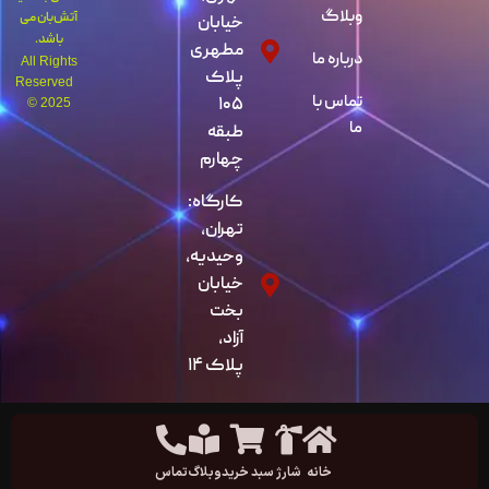
وبلاگ
آتش‌بان می
خیابان
باشد.
مطهری
درباره ما
All Rights
پلاک
Reserved
تماس با
۱۰۵
© 2025
ما
طبقه
چهارم
کارگاه:
تهران،
وحیدیه،
خیابان
بخت
آزاد،
پلاک ۱۴
خانه
شارژ
سبد خرید
وبلاگ
تماس