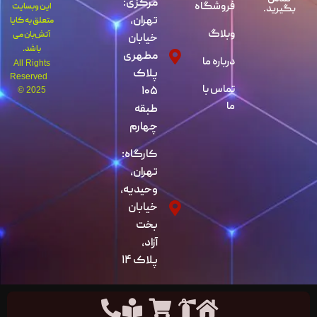
مرکزی:
فروشگاه
این وبسایت
بگیرید.
تهران،
متعلق به کایا
وبلاگ
آتش‌بان می
خیابان
باشد.
مطهری
درباره ما
All Rights
پلاک
Reserved
تماس با
۱۰۵
© 2025
ما
طبقه
چهارم
کارگاه:
تهران،
وحیدیه،
خیابان
بخت
آزاد،
پلاک ۱۴